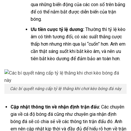
qua những biến động của các con số trên bảng
để có thể nắm bắt được diễn biến của trận
bóng.
Ưu tiền cược tỷ lệ dương:
Thường thì tỷ lệ kèo
âm có tính tương đối, có xác suất thắng cược
thấp hơn nhưng nhìn qua lại “cuốn” hơn. Anh em
cần thật sáng suốt khi bắt kèo âm, và nên ưu
tiên bắt kèo dương để đảm bảo an toàn hơn.
Các bí quyết nâng cấp tỷ lệ thắng khi chơi kèo bóng đá này
Cập nhật thông tin về nhận định trận đấu:
Các chuyên
gia về cá độ bóng đá cũng như chuyên gia nhận định
bóng đá sẽ có chia sẻ về các thông tin trận đấu đó. Anh
em nên cập nhật kịp thời và đầy đủ để hiểu rõ hơn về trận