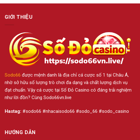
GIỚI THIỆU
Sodo66
được mệnh danh là địa chỉ cá cược số 1 tại Châu Á,
nhờ sở hữu sổ lượng trò chơi đa dạng và chất lượng dịch vụ
đạt chuẩn. Vậy cá cược tại Số Đỏ Casino có đáng trải nghiệm
như lời đồn? Cùng Sodo66vn.live
Hastag:
#sodo66 #nhacaisodo66 #sodo_66 #sodo_casino
HƯỚNG DẪN