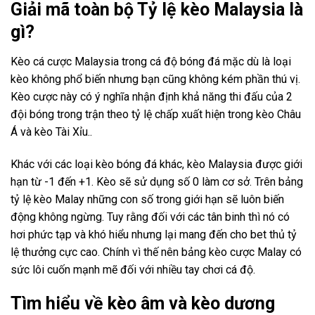
Giải mã toàn bộ Tỷ lệ kèo Malaysia là
gì?
Kèo cá cược Malaysia trong cá độ bóng đá mặc dù là loại
kèo không phổ biến nhưng bạn cũng không kém phần thú vị.
Kèo cược này có ý nghĩa nhận định khả năng thi đấu của 2
đội bóng trong trận theo tỷ lệ chấp xuất hiện trong kèo Châu
Á và kèo Tài Xỉu..
Khác với các loại kèo bóng đá khác, kèo Malaysia được giới
hạn từ -1 đến +1. Kèo sẽ sử dụng số 0 làm cơ sở. Trên bảng
tỷ lệ kèo Malay những con số trong giới hạn sẽ luôn biến
động không ngừng.
Tuy rằng đối với các tân binh thì nó có
hơi phức tạp và khó hiểu nhưng lại mang đến cho bet thủ tỷ
lệ thưởng cực cao. Chính vì thế nên bảng kèo cược Malay có
sức lôi cuốn mạnh mẽ đối với nhiều tay chơi cá độ.
Tìm hiểu về kèo âm và kèo dương