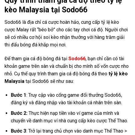
Quy trình tham gia cá độ theo tỷ lệ
kèo Malaysia tại Sodo66
Sodo66 là địa chỉ cá cược hoàn hảo, cung cấp tỷ lệ kèo
cược Malay rất “béo bở” cho các tay chơi cá độ. Người chơi
sẽ có nhiều cơ hội soi kèo nhận thưởng với hàng trăm giải
thi đấu bóng đá khắp mọi nơi.
Để tham gia cá độ bóng đá tại
Sodo66
, bạn chỉ cần có tài
khoản game trên sàn và chuẩn bị cho mình số vốn cược nho
nhỏ. Cụ thể quy trình tham gia cá độ bóng đá theo
tỷ lệ kèo
Malaysia
tại Sodo66 sẽ như sau:
Bước 1
: Truy cập vào cổng game đổi thưởng Sodo66,
đăng ký và đăng nhập vào tài khoản cá nhân trên sàn.
Bước 2:
Thực hiện nạp tiền vào ví game của mình và
chuyển về danh mục ví nhà cung cấp kèo cược Thể Thao.
Bước 3
: Trở lại trang chủ chọn vào danh mục Thể Thao >