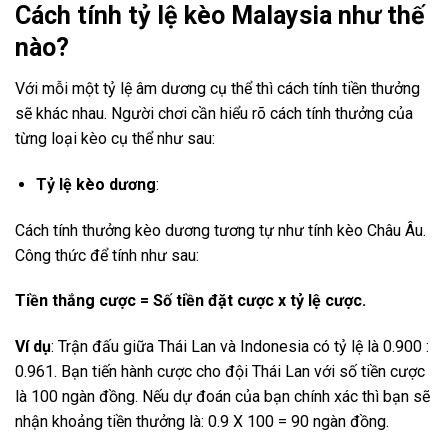
Cách tính tỷ lệ kèo Malaysia như thế
nào?
Với mỗi một tỷ lệ âm dương cụ thể thì cách tính tiền thưởng
sẽ khác nhau. Người chơi cần hiểu rõ cách tính thưởng của
từng loại kèo cụ thể như sau:
Tỷ lệ kèo dương
:
Cách tính thưởng kèo dương tương tự như tính kèo Châu Âu.
Công thức để tính như sau:
Tiền thắng cược = Số tiền đặt cược x tỷ lệ cược.
Ví dụ
: Trận đấu giữa Thái Lan và Indonesia có tỷ lệ là 0.900 :
0.961. Bạn tiến hành cược cho đội Thái Lan với số tiền cược
là 100 ngàn đồng. Nếu dự đoán của bạn chính xác thì bạn sẽ
nhận khoảng tiền thưởng là: 0.9 X 100 = 90 ngàn đồng.