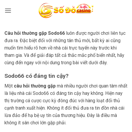
Bỏ
qua
nội
dung
Câu hỏi thường gặp Sodo66
luôn được người chơi liên tục
đưa ra. Đặc biệt đối với những tân thủ mới, bất kỳ ai cũng
muốn tìm hiểu rõ hơn về nhà cái trực tuyến này trước khi
tham gia. Và để giải đáp tất cả thắc mắc phổ biến nhất, hãy
cùng đến ngay với nội dung trong bài viết dưới đây.
Sodo66 có đáng tin cậy?
Một
câu hỏi thường gặp
mà nhiều người chơi quan tâm nhất
là liệu nhà cái Sodo66 có đáng tin cậy hay không. Hiện nay
thị trường cá cược cực kỳ đông đúc với hàng loạt đối thủ
cạnh tranh xuất hiện. Không ít đối thủ đưa ra tin đồn nhà cái
lừa đảo để hạ bệ uy tín của thương hiệu. Đây là điều mà
không ít sân chơi lớn gặp phải.