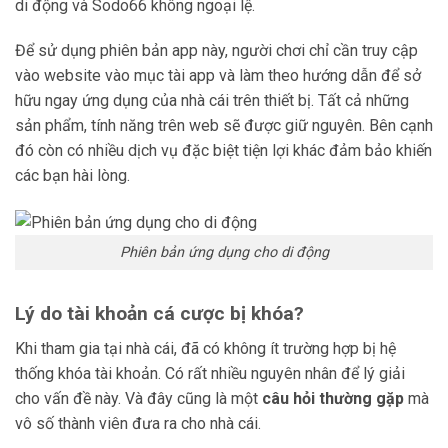
di động và Sodo66 không ngoại lệ.
Để sử dụng phiên bản app này, người chơi chỉ cần truy cập
vào website vào mục tài app và làm theo hướng dẫn để sở
hữu ngay ứng dụng của nhà cái trên thiết bị. Tất cả những
sản phẩm, tính năng trên web sẽ được giữ nguyên. Bên cạnh
đó còn có nhiều dịch vụ đặc biệt tiện lợi khác đảm bảo khiến
các bạn hài lòng.
Phiên bản ứng dụng cho di động
Lý do tài khoản cá cược bị khóa?
Khi tham gia tại nhà cái, đã có không ít trường hợp bị hệ
thống khóa tài khoản. Có rất nhiều nguyên nhân để lý giải
cho vấn đề này. Và đây cũng là một
câu hỏi thường gặp
mà
vô số thành viên đưa ra cho nhà cái.