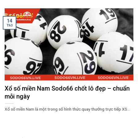
được sản phẩm yêu thích.
Di chuột vào danh mục Xổ Số trên thanh menu đầu trang
14
bạn sẽ thấy rõ ràng các hình thức cược số và trò chơi
Th3
nhanh. Thiết kế này giúp bạn dễ dàng nhìn bao quát và
chọn lựa theo khả năng. Bước vào danh mục cược là
những trò chơi chia rõ ràng. Chỉ cần chọn lựa và nhấn nút
Cược ngay là có cơ hội trải nghiệm hấp dẫn.
Xổ số miền Nam Sodo66 chốt lô đẹp – chuẩn
mỗi ngày
Xổ số miền Nam là một trong số hình thức quay thưởng trực tiếp XS...
Xổ số Sodo66 có giao diện đặt cược thông minh