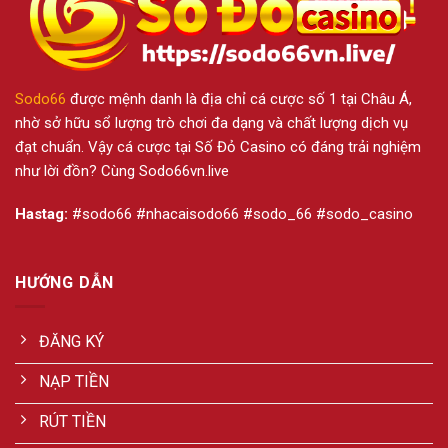
bạn qua danh mục Siêu tốc. Bạn sẽ được trải nghiệm các
hình thức từ 45 giây đến 5 phút và mang về thưởng cao
với tài dự đoán của mình.
Sodo66
được mệnh danh là địa chỉ cá cược số 1 tại Châu Á,
Xổ số miền Trung từ 75 giây đến xổ số truyền thống chắc
nhờ sở hữu sổ lượng trò chơi đa dạng và chất lượng dịch vụ
chắn sẽ là lựa chọn thú vị.
đạt chuẩn. Vậy cá cược tại Số Đỏ Casino có đáng trải nghiệm
Xổ số Thái Lan đa dạng mốc thời gian từ 1 đến 5 phút
như lời đồn? Cùng Sodo66vn.live
cũng là một trải nghiệm mới mẻ.
Hastag:
#sodo66 #nhacaisodo66 #sodo_66 #sodo_casino
Nếu đã quen thuộc với xổ số miền Nam thì chắc chắn bạn
phải tham gia chơi các sản phẩm trên
Xổ Số Sodo66.
HƯỚNG DẪN
ĐĂNG KÝ
NẠP TIỀN
RÚT TIỀN