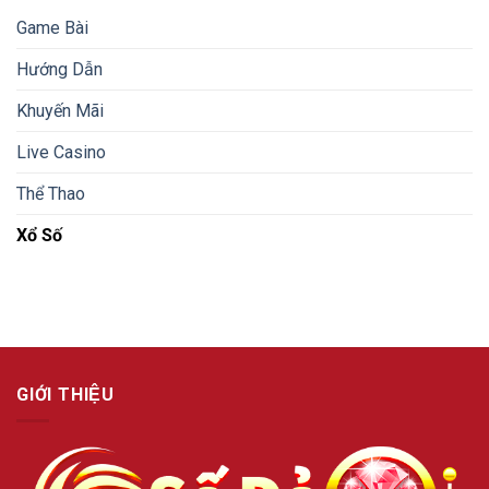
A
cách
Hổ
dễ dàng đạt được mục tiêu tài khoản với sản phẩm giải
đến
chơi
–
Game Bài
Z
Tấn
Tựa
trí yêu thích.
khiến
game
đối
bài
Hướng Dẫn
thủ
đẳng
Đa dạng hình thức xổ sổ – lô đề
gục
cấp
ngã
tại
Khuyến Mãi
sòng
Chọn lựa danh mục
Xổ Số Sodo66
người chơi cũng dễ
Casino
trực
Live Casino
dàng chọn lựa được hình thức chơi mà mình yêu thích
tuyến
trong đa dạng hình thức chơi có trên hệ thống. Hiện tại
Thể Thao
trên trang web nhà cái bạn có thể chọn:
Xổ Số
Xổ Số Vip với VNS Mega 6/45, Xóc đĩa, VN XSMB 3 phút
sẽ mang đến giờ phút giải trí trọn vẹn.
Trải nghiệm nhiều trò chơi hấp dẫn như Xóc Đĩa, Tài Xỉu,
Bầu Cua, Rồng Hổ qua bàn cược với mức thời gian khác
nhau.
GIỚI THIỆU
Xổ số miền Bắc từ truyền thống đến siêu tốc mang về giờ
phút chươi số thú vị.
Cơ hội được đặt cược ăn thưởng nhanh cũng sẽ đến với