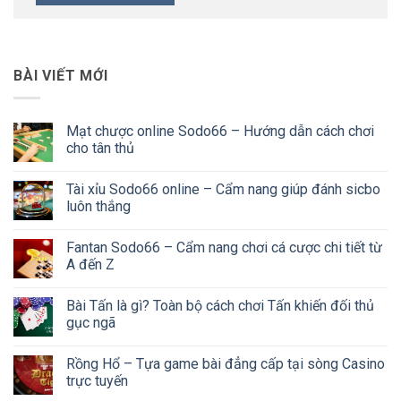
BÀI VIẾT MỚI
Mạt chược online Sodo66 – Hướng dẫn cách chơi
cho tân thủ
Không
có
Tài xỉu Sodo66 online – Cẩm nang giúp đánh sicbo
bình
luận
luôn thắng
ở
Mạt
Không
chược
có
Fantan Sodo66 – Cẩm nang chơi cá cược chi tiết từ
online
bình
Sodo66
luận
A đến Z
–
ở
Hướng
Tài
Không
dẫn
xỉu
có
Bài Tấn là gì? Toàn bộ cách chơi Tấn khiến đối thủ
cách
Sodo66
bình
chơi
online
luận
gục ngã
cho
–
ở
tân
Cẩm
Fantan
Không
thủ
nang
Sodo66
có
Rồng Hổ – Tựa game bài đẳng cấp tại sòng Casino
giúp
–
bình
đánh
Cẩm
luận
trực tuyến
sicbo
nang
ở
luôn
chơi
Bài
Không