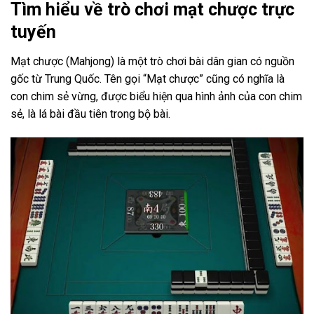
Tìm hiểu về trò chơi mạt chược trực
tuyến
Mạt chược (Mahjong) là một trò chơi bài dân gian có nguồn
gốc từ Trung Quốc. Tên gọi “Mạt chược” cũng có nghĩa là
con chim sẻ vừng, được biểu hiện qua hình ảnh của con chim
sẻ, là lá bài đầu tiên trong bộ bài.