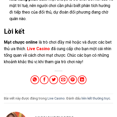
mặt trí tuệ, nên người chơi cần phải biết phân tích hướng
đi tiếp theo của đối thủ, dự đoán đối phương đang chờ
quân nào.
Lời kết
Mạt chược online
là trò chơi đầy mê hoặc và được các bet
thủ ưa thích.
Live Casino
đã cung cấp cho bạn một cái nhìn
tổng quan về cách chơi mạt chược. Chúc các bạn có những
khoảnh khắc thú vị khi tham gia trò chơi này!
Bài viết này được đăng trong
Live Casino
. Đánh dấu
liên kết thường trực
.