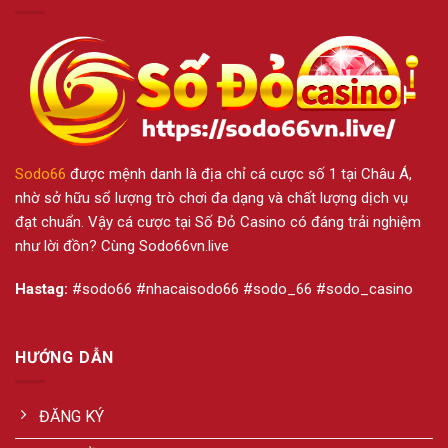
Sodo66
được mệnh danh là địa chỉ cá cược số 1 tại Châu Á,
nhờ sở hữu sổ lượng trò chơi đa dạng và chất lượng dịch vụ
đạt chuẩn. Vậy cá cược tại Số Đỏ Casino có đáng trải nghiệm
như lời đồn? Cùng Sodo66vn.live
Hastag:
#sodo66 #nhacaisodo66 #sodo_66 #sodo_casino
HƯỚNG DẪN
ĐĂNG KÝ