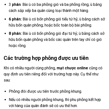
3
phán
: Bài ù có ba phỗng gió và ba phỗng rồng; ù bằng
cách sắp xếp ba quân cùng loại thành một hàng.
6 phán:
Bài ù có bốn phỗng gió tiểu tứ hỷ; ù bằng cách sở
hữu bốn quân phỗng; hoặc bốc toàn bộ bài phỗng.
8 phán:
Bài ù có bốn phỗng gió đại tứ hỷ; ù bằng cách sở
hữu bốn quân phỗng và bốc các quân trên tay chỉ có gió
hoặc rồng.
Các trường hợp phỗng được ưu tiên
Khi có nhiều người cùng phỗng,
mạt chược online
cũng có
quy định ưu tiên riêng đối với trường hợp này. Cụ thể như
sau:
Phỗng đôi được ưu tiên trước phỗng khung.
Nếu có nhiều người phỗng khung, thì phu phỗng kết hợp
với hàng của quân đánh sẽ có ưu thế hơn.