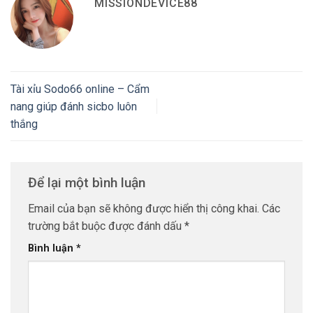
MISSIONDEVICE88
Tài xỉu Sodo66 online – Cẩm
nang giúp đánh sicbo luôn
thắng
Để lại một bình luận
Email của bạn sẽ không được hiển thị công khai.
Các
trường bắt buộc được đánh dấu
*
Bình luận
*