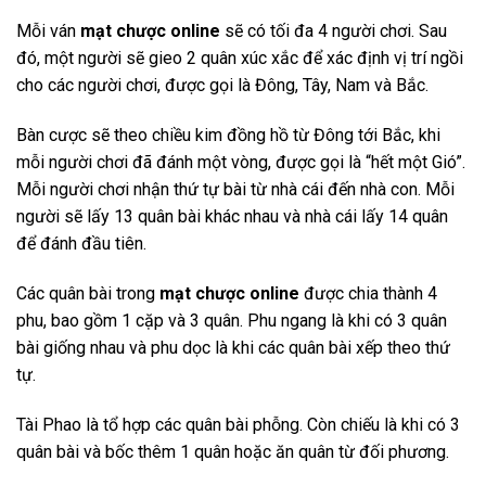
Mỗi ván
mạt chược online
sẽ có tối đa 4 người chơi. Sau
đó, một người sẽ gieo 2 quân xúc xắc để xác định vị trí ngồi
cho các người chơi, được gọi là Đông, Tây, Nam và Bắc.
Bàn cược sẽ theo chiều kim đồng hồ từ Đông tới Bắc, khi
mỗi người chơi đã đánh một vòng, được gọi là “hết một Gió”.
Mỗi người chơi nhận thứ tự bài từ nhà cái đến nhà con. Mỗi
người sẽ lấy 13 quân bài khác nhau và nhà cái lấy 14 quân
để đánh đầu tiên.
Các quân bài trong
mạt chược online
được chia thành 4
phu, bao gồm 1 cặp và 3 quân. Phu ngang là khi có 3 quân
bài giống nhau và phu dọc là khi các quân bài xếp theo thứ
tự.
Tài Phao là tổ hợp các quân bài phỗng. Còn chiếu là khi có 3
quân bài và bốc thêm 1 quân hoặc ăn quân từ đối phương.