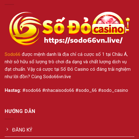
Sodo66
được mệnh danh là địa chỉ cá cược số 1 tại Châu Á,
nhờ sở hữu sổ lượng trò chơi đa dạng và chất lượng dịch vụ
đạt chuẩn. Vậy cá cược tại Số Đỏ Casino có đáng trải nghiệm
như lời đồn? Cùng Sodo66vn.live
Hastag:
#sodo66 #nhacaisodo66 #sodo_66 #sodo_casino
HƯỚNG DẪN
ĐĂNG KÝ