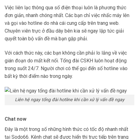
Việc liên lạc thông qua số điện thoại luôn là phương thức
đơn giản, nhanh chóng nhất. Các bạn chỉ việc nhấc máy lên
và gọi vào hotline do nhà cái cung cấp trên trang web.
Chuyên viên trực ở đầu dây bên kia sẽ ngay lập tức giải
quyết toàn bộ vấn đề mà bạn gặp phải.
Với cách thức này, các bạn không cần phải lo lắng về việc
gián đoạn do mất kết nối. Tổng đài CSKH luôn hoạt động
trong suốt 24/7. Người chơi có thể gọi đến số hotline vào
bất kỳ thời điểm nào trong ngày.
Liên hệ ngay tổng đài hotline khi cần xử lý vấn đề ngay
Chat now
Đây là một trong số những hình thức có tốc độ nhanh nhất
tại Sodo66. Kênh chat sẽ được hiển thị trực tiếp trên trang