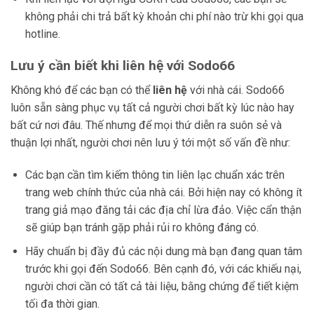
không phải chi trả bất kỳ khoản chi phí nào trừ khi gọi qua
hotline.
Lưu ý cần biết khi liên hệ với Sodo66
Không khó để các bạn có thể
liên hệ
với nhà cái. Sodo66
luôn sẵn sàng phục vụ tất cả người chơi bất kỳ lúc nào hay
bất cứ nơi đâu. Thế nhưng để mọi thứ diễn ra suôn sẻ và
thuận lợi nhất, người chơi nên lưu ý tới một số vấn đề như:
Các bạn cần tìm kiếm thông tin liên lạc chuẩn xác trên
trang web chính thức của nhà cái. Bởi hiện nay có không ít
trang giả mạo đăng tải các địa chỉ lừa đảo. Việc cẩn thận
sẽ giúp bạn tránh gặp phải rủi ro không đáng có.
Hãy chuẩn bị đầy đủ các nội dung mà bạn đang quan tâm
trước khi gọi đến Sodo66. Bên cạnh đó, với các khiếu nại,
người chơi cần có tất cả tài liệu, bằng chứng để tiết kiệm
tối đa thời gian.